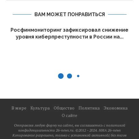
ВАМ МОЖЕТ ПОНРАВИТЬСЯ
Росфинмониторинг зафиксировал снижение
уровня киберпреступности в России на...
В мире
Культура
Общество
Политика
Экономика
О сайте
Отправляя любую форму на сайте, вы соглашаетесь с политикой
конфиденциальности 26-news.ru. ©2012 - 2024. НИА 26-news
Копирование разрешено, только с установкой активной( без тегов