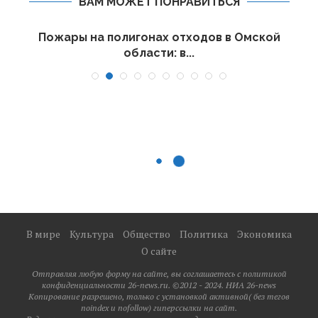
ВАМ МОЖЕТ ПОНРАВИТЬСЯ
Пожары на полигонах отходов в Омской
области: в...
В мире
Культура
Общество
Политика
Экономика
О сайте
Отправляя любую форму на сайте, вы соглашаетесь с политикой
конфиденциальности 26-news.ru. ©2012 - 2024. НИА 26-news
Копирование разрешено, только с установкой активной( без тегов
noindex и nofollow) гиперссылки на сайт.