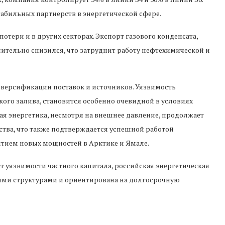
абильных партнерств в энергетической сфере.
отери и в других секторах. Экспорт газового конденсата,
чительно снизился, что затруднит работу нефтехимической и
иверсификации поставок и источников. Уязвимость
ого залива, становится особенно очевидной в условиях
кая энергетика, несмотря на внешнее давление, продолжает
ства, что также подтверждается успешной работой
итием новых мощностей в Арктике и Ямале.
т уязвимости частного капитала, российская энергетическая
ми структурами и ориентирована на долгосрочную