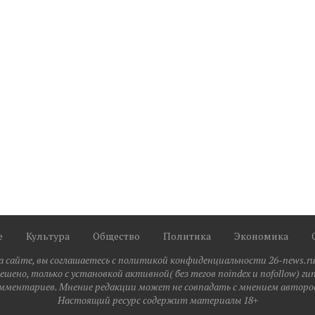
е
Культура
Общество
Политика
Экономика
сайте, вы соглашаетесь с политикой конфиденциальности 26-news.ru.
шено, только с установкой активной( без тегов noindex и nofollow) ги
мментариев. Мнение редакции может не совпадать с мнением авторов
Настоящий ресурс содержит материалы 18+