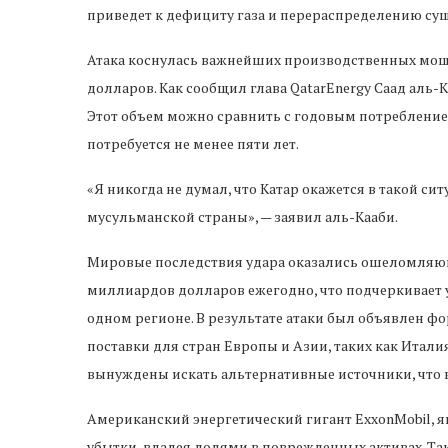
приведет к дефициту газа и перераспределению су
Атака коснулась важнейших производственных мощ
долларов. Как сообщил глава QatarEnergy Саад аль-К
Этот объем можно сравнить с годовым потреблением
потребуется не менее пяти лет.
«Я никогда не думал, что Катар окажется в такой сит
мусульманской страны», — заявил аль-Кааби.
Мировые последствия удара оказались ошеломляющ
миллиардов долларов ежегодно, что подчеркивает 
одном регионе. В результате атаки был объявлен ф
поставки для стран Европы и Азии, таких как Итали
вынуждены искать альтернативные источники, что ве
Американский энергетический гигант ExxonMobil, 
убытки, владея долями в поврежденных активах. Так