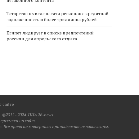
незаконного контента
Татарстан в числе десяти регионов с кредитной
задолженностью более триллиона рублей
Египет лидирует в списке предпочтений
россиян для апрельского отдыха
О сайте
 ©2012 - 2024. НИА 26-news
перссылки на сайт.
. Все права на материалы принадлежат их владельцам.