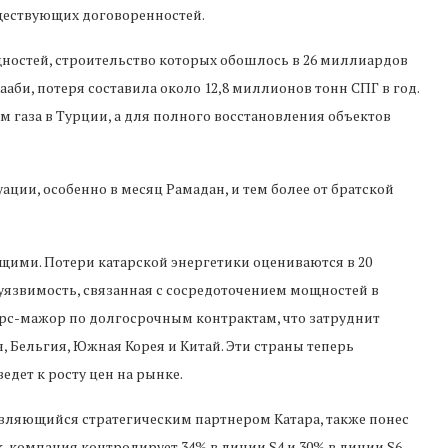
ществующих договоренностей.
ностей, строительство которых обошлось в 26 миллиардов
ааби, потеря составила около 12,8 миллионов тонн СПГ в год.
 газа в Турции, а для полного восстановления объектов
уации, особенно в месяц Рамадан, и тем более от братской
ими. Потери катарской энергетики оцениваются в 20
уязвимость, связанная с сосредоточением мощностей в
орс-мажор по долгосрочным контрактам, что затруднит
я, Бельгия, Южная Корея и Китай. Эти страны теперь
дет к росту цен на рынке.
являющийся стратегическим партнером Катара, также понес
, компания контролирует 34% в линии S4 и 30% в линии S6.