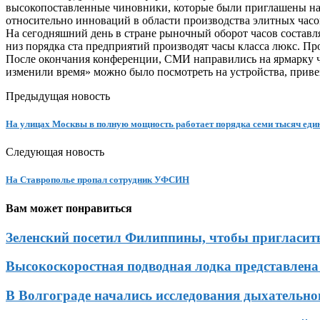
высокопоставленные чиновники, которые были приглашены на 
относительно инноваций в области производства элитных часо
На сегодняшний день в стране рыночный оборот часов составл
низ порядка ста предприятий производят часы класса люкс. Пр
После окончания конференции, СМИ направились на ярмарку ча
изменили время» можно было посмотреть на устройства, привез
Предыдущая новость
На улицах Москвы в полную мощность работает порядка семи тысяч еди
Следующая новость
На Ставрополье пропал сотрудник УФСИН
Вам может понравиться
Зеленский посетил Филиппины, чтобы пригласить
Высокоскоростная подводная лодка представлена
В Волгограде начались исследования дыхательн