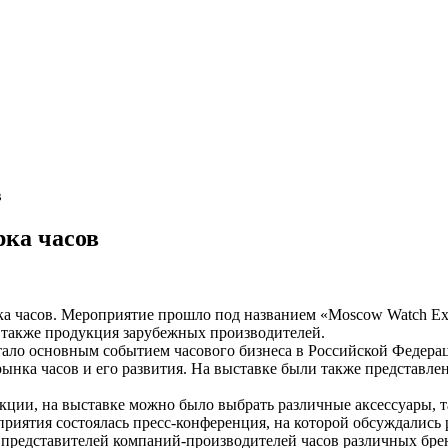
в
рка часов
ка часов. Мероприятие прошло под названием «Moscow Watch Exp
 также продукция зарубежных производителей.
тало основным событием часового бизнеса в Российской Федера
нка часов и его развития. На выставке были также представлен
ции, на выставке можно было выбрать различные аксессуары, т
оприятия состоялась пресс-конференция, на которой обсуждалис
о представителей компаний-производителей часов различных бр