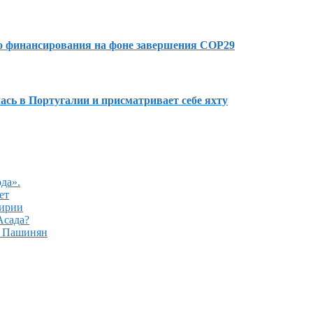
го финансирования на фоне завершения COP29
сь в Португалии и присматривает себе яхту
да».
ет
Сирии
Асада?
– Пашинян