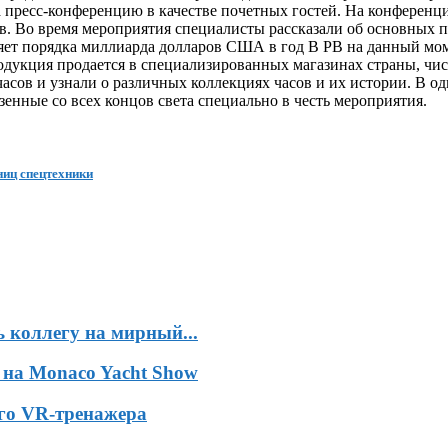
пресс-конференцию в качестве почетных гостей. На конференц
в. Во время мероприятия специалисты рассказали об основных п
яет порядка миллиарда долларов США в год В РВ на данный моме
одукция продается в специализированных магазинах страны, чис
сов и узнали о различных коллекциях часов и их истории. В од
енные со всех концов света специально в честь мероприятия.
ниц спецтехники
 коллегу на мирный...
 на Monaco Yacht Show
ого VR-тренажера