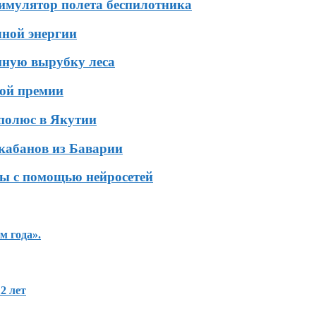
симулятор полета беспилотника
чной энергии
нную вырубку леса
кой премии
 полюс в Якутии
кабанов из Баварии
ы с помощью нейросетей
м года».
2 лет