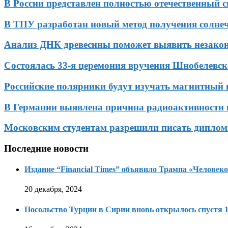
В России представлен полностью отечественный 
В ТПУ разработан новый метод получения солне
Анализ ДНК древесины поможет выявить незако
Состоялась 33-я церемония вручения Шнобелевс
Российские полярники будут изучать магнитный
В Германии выявлена причина радиоактивности 
Московским студентам разрешили писать диплом
Последние новости
Издание “Financial Times” объявило Трампа «Человеко
20 декабря, 2024
Посольство Турции в Сирии вновь открылось спустя 1