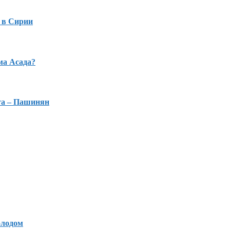
 в Сирии
ма Асада?
та – Пашинян
олодом