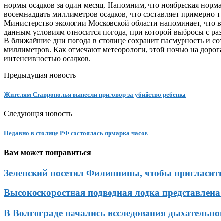
нормы осадков за один месяц. Напомним, что ноябрьская норма
восемнадцать миллиметров осадков, что составляет примерно т
Министерство экологии Московской области напоминает, что в
данным условиям относится погода, при которой выбросы с раз
В ближайшие дни погода в столице сохранит пасмурность и созд
миллиметров. Как отмечают метеорологи, этой ночью на дорогах
интенсивностью осадков.
Предыдущая новость
Жителям Ставрополья вынесли приговор за убийство ребенка
Следующая новость
Недавно в столице РФ состоялась ярмарка часов
Вам может понравиться
Зеленский посетил Филиппины, чтобы пригласить
Высокоскоростная подводная лодка представлена
В Волгограде начались исследования дыхательн