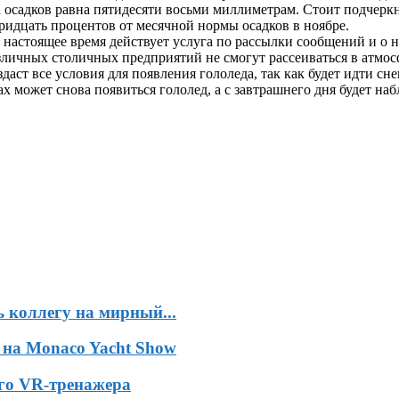
 осадков равна пятидесяти восьми миллиметрам. Стоит подчеркн
ридцать процентов от месячной нормы осадков в ноябре.
 настоящее время действует услуга по рассылки сообщений и о
личных столичных предприятий не смогут рассеиваться в атмосфе
аст все условия для появления гололеда, так как будет идти сн
 может снова появиться гололед, а с завтрашнего дня будет наб
 коллегу на мирный...
 на Monaco Yacht Show
ого VR-тренажера