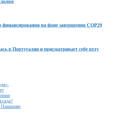
олодом
го финансирования на фоне завершения COP29
сь в Португалии и присматривает себе яхту
да».
ет
Сирии
Асада?
– Пашинян