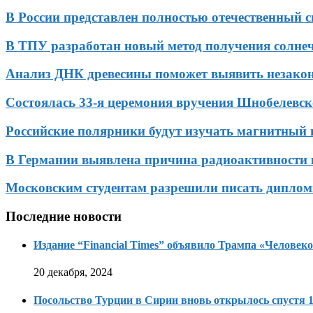
В России представлен полностью отечественный 
В ТПУ разработан новый метод получения солне
Анализ ДНК древесины поможет выявить незако
Состоялась 33-я церемония вручения Шнобелевс
Российские полярники будут изучать магнитный
В Германии выявлена причина радиоактивности 
Московским студентам разрешили писать диплом
Последние новости
Издание “Financial Times” объявило Трампа «Человеко
20 декабря, 2024
Посольство Турции в Сирии вновь открылось спустя 1