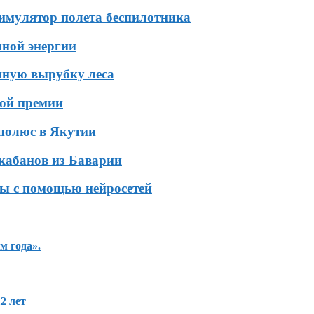
симулятор полета беспилотника
чной энергии
нную вырубку леса
кой премии
 полюс в Якутии
кабанов из Баварии
ы с помощью нейросетей
м года».
2 лет