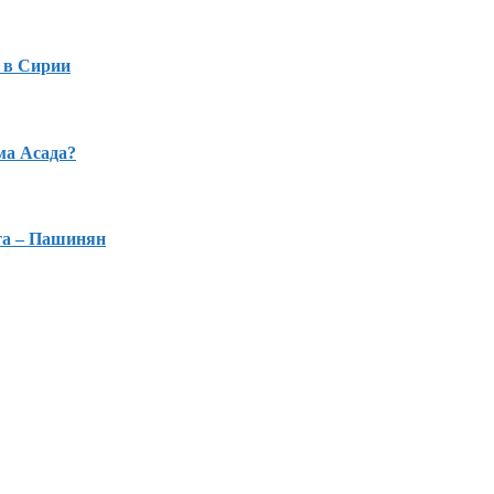
 в Сирии
ма Асада?
та – Пашинян