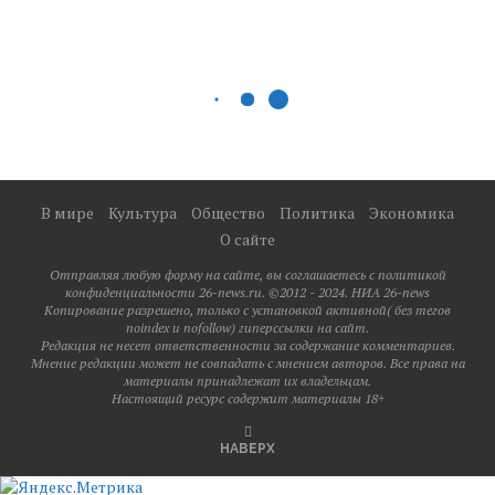
В мире
Культура
Общество
Политика
Экономика
О сайте
Отправляя любую форму на сайте, вы соглашаетесь с политикой
конфиденциальности 26-news.ru. ©2012 - 2024. НИА 26-news
Копирование разрешено, только с установкой активной( без тегов
noindex и nofollow) гиперссылки на сайт.
Редакция не несет ответственности за содержание комментариев.
Мнение редакции может не совпадать с мнением авторов. Все права на
материалы принадлежат их владельцам.
Настоящий ресурс содержит материалы 18+
НАВЕРХ