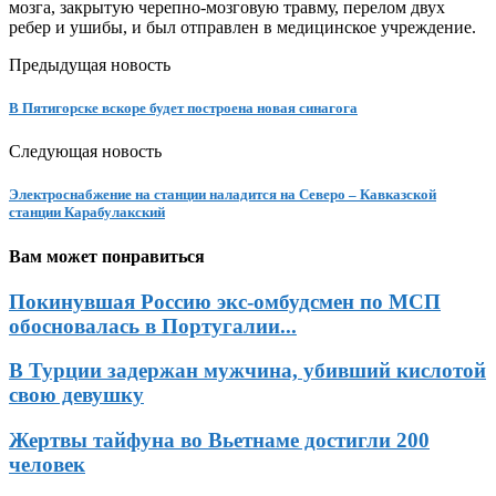
мозга, закрытую черепно-мозговую травму, перелом двух
ребер и ушибы, и был отправлен в медицинское учреждение.
Предыдущая новость
В Пятигорске вскоре будет построена новая синагога
Следующая новость
Электроснабжение на станции наладится на Северо – Кавказской
станции Карабулакский
Вам может понравиться
Покинувшая Россию экс-омбудсмен по МСП
обосновалась в Португалии...
В Турции задержан мужчина, убивший кислотой
свою девушку
Жертвы тайфуна во Вьетнаме достигли 200
человек