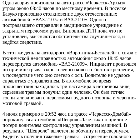
Одна авария произошла на автотрассе «Черкесск-Архыз»
утром около 08:40 часов по местному времени. В поселке
Бавуко произошло столкновение двух отечественных
автомобилей: «ВАЗ-2107» и ВАЗ-2110». Одного
пострадавшего отправили в медицинское учреждение с
закрытым переломом руки. Виновник ДТП пока что не
установлен, выясняются обстоятельства случившегося, и
ведётся следствие.
В этот же день на автодороге «Воротники-Бесленей» в связи с
технической неисправностью автомобиля около 18:45 часов
перевернулся автомобиль «ВАЗ-21099». Инцидент произошел
по причине срыва заднего левого колеса с болтов крепления,
в последствие чего оно слетело с оси. Водителю не удалось
справиться с управлением. В автомобиле во время
происшествия находилось три пассажира в нетрезвом виде,
серьезные травмы получил один человек. Он был тотчас
госпитализирован с переломом грудного позвонка и черепно-
мозговой травмой.
4 июля примерно в 20:52 часа на трассе «Черкесск-Домбай»
опрокинулся автомобиль «Шевроле-Лачетти» по причине
потери водителем контроля над управлением машиной. В
результате "Шевроле" вылетел на обочину и перевернулся.
Водитель получил тяжёлые травмы – сотрясение головного