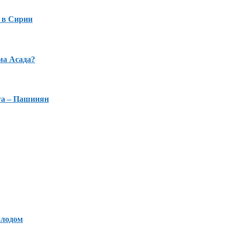
 в Сирии
ма Асада?
та – Пашинян
олодом