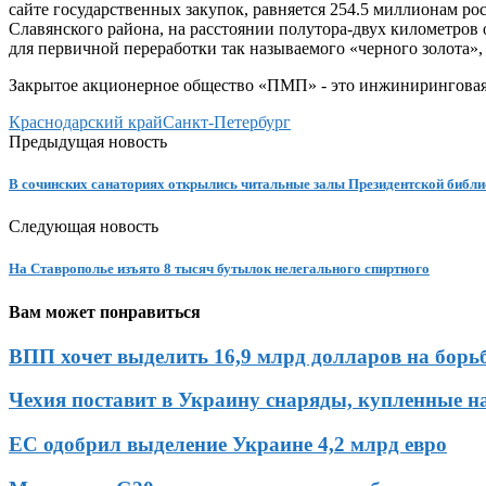
сайте государственных закупок, равняется 254.5 миллионам ро
Славянского района, на расстоянии полутора-двух километров
для первичной переработки так называемого «черного золота»,
Закрытое акционерное общество «ПМП» - это инжиниринговая 
Краснодарский край
Санкт-Петербург
Предыдущая новость
В сочинских санаториях открылись читальные залы Президентской библи
Следующая новость
На Ставрополье изъято 8 тысяч бутылок нелегального спиртного
Вам может понравиться
ВПП хочет выделить 16,9 млрд долларов на борьбу
Чехия поставит в Украину снаряды, купленные на 
ЕС одобрил выделение Украине 4,2 млрд евро