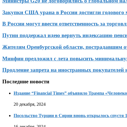
Министры G20 не договорились о глобальном н
Закупки США урана в России достигли годового
В России могут ввести ответственность за торго
Путин поддержал идею вернуть индексацию пен
Жителям Оренбургской области, пострадавшим от
Минфин предложил с лета повысить минимальную
Продление запрета на иностранных покупателей н
Последние новости
Издание “Financial Times” объявило Трампа «Человеко
20 декабря, 2024
Посольство Турции в Сирии вновь открылось спустя 1
16 декабря, 2024