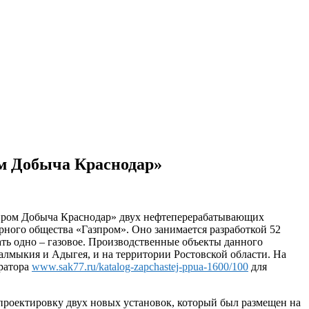
ом Добыча Краснодар»
зпром Добыча Краснодар» двух нефтеперерабатывающих
ного общества «Газпром». Оно занимается разработкой 52
ать одно – газовое. Производственные объекты данного
алмыкия и Адыгея, и на территории Ростовской области. На
ератора
www.sak77.ru/katalog-zapchastej-ppua-1600/100
для
проектировку двух новых установок, который был размещен на