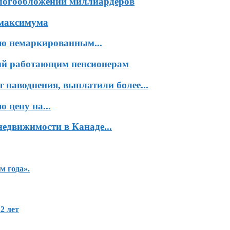
алогообложении миллиардеров
 максимума
влю немаркированным...
сий работающим пенсионерам
 наводнения, выплатили более...
 цену на...
едвижимости в Канаде...
м года».
2 лет