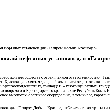
ой нефтяных установок для «Газпром Добыча Краснодар»
ровкой нефтяных установок для «Газпр
зработкой для общества с ограниченной ответственностью «Га
а Краснодар» является дочерней компанией открытого акционер
 нефтегазоконденсатных, тринадцать – газоконденсатных, тридц
асноярского и Краснодарского края, а также Республик Коми, К
овое высокотехнологичное оборудование, в том числе, пароген
Стоимость контракта на 