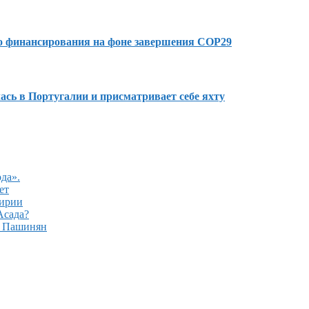
го финансирования на фоне завершения COP29
сь в Португалии и присматривает себе яхту
да».
ет
Сирии
Асада?
– Пашинян