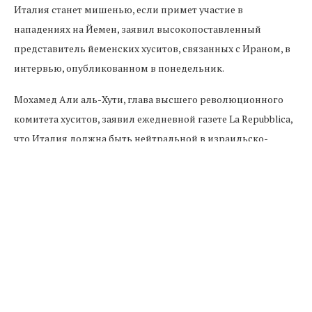
Италия станет мишенью, если примет участие в
нападениях на Йемен, заявил высокопоставленный
представитель йеменских хуситов, связанных с Ираном, в
интервью, опубликованном в понедельник.
Мохамед Али аль-Хути, глава высшего революционного
комитета хуситов, заявил ежедневной газете La Repubblica,
что Италия должна быть нейтральной в израильско-
палестинском конфликте и оказать давление на Израиль,
чтобы тот прекратил нападения на сектор Газа, добавив,
что это будет единственный способ достичь мира в
регионе.
В пятницу Италия заявила, что предоставит адмирала во
главе военно-морской миссии Европейского Союза на
Красном море, к которой она присоединилась, для защиты
кораблей от нападений йеменских ополченцев-хуситов.