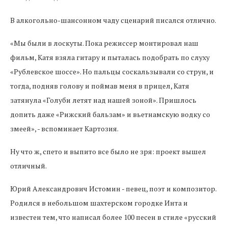
В алкогольно-шансонном чаду сценарий писался отлично.
«Мы были в лоскуты. Пока режиссер монтировал наш
фильм, Катя взяла гитару и пыталась подобрать по слуху
«Рублевское шоссе». Но пальцы соскальзывали со струн, и
тогда, подняв голову и поймав меня в прицел, Катя
затянула «Голуби летят над нашей зоной». Пришлось
допить даже «Рижский бальзам» и вьетнамскую водку со
змеей», - вспоминает Картозия.
Ну что ж, спето и выпито все было не зря: проект вышел
отличный.
Юрий Александрович Истомин - певец, поэт и композитор.
Родился в небольшом шахтерском городке Инта и
известен тем, что написал более 100 песен в стиле «русский