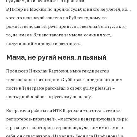
будущем, но и вспомнить о прошлом.
В Питер из Москвы по иронии судьбы никто не улетел, но…
кого-то невзначай занесло на Рублевку, кому-то
рождественская встреча принесла звездный статус, а кто-
то, не имея и близко такого замысла, сочинил хит,
получивший мировую известность.
Мама, не ругай меня, я пьяный
Продюсер Николай Картозия, ныне гендиректор
телеканалов «Пятница» и «Суббота», в предновогоднем
посте в Телеграме рассказал о своей guilty pleasure –
постыдной любви – к русскому шансону.
Во времена работы на НТВ Картозия «тяготел к секции
репортеров-карателей», «мастеров пенетрирующей лиры
и разящего золоторого страпона», куда, помимо самого
себя, он отнес автора «Намедни» Леонида Парфенова*, а