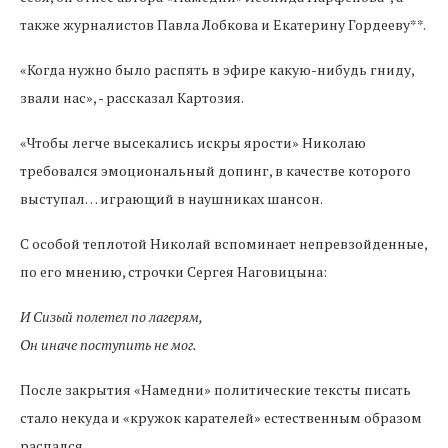
также журналистов Павла Лобкова и Екатерину Гордееву**.
«Когда нужно было распять в эфире какую-нибудь гниду,
звали нас», - рассказал Картозия.
«Чтобы легче высекались искры ярости» Николаю
требовался эмоциональный допинг, в качестве которого
выступал… играющий в наушниках шансон.
С особой теплотой Николай вспоминает непревзойденные,
по его мнению, строчки Сергея Наговицына:
И Сизый полетел по лагерям,
Он иначе поступить не мог.
После закрытия «Намедни» политические тексты писать
стало некуда и «кружок карателей» естественным образом
распался.