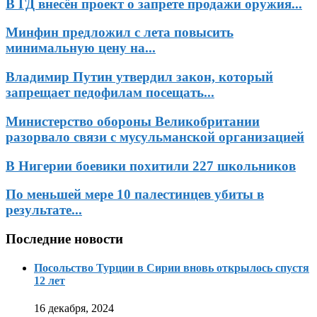
В ГД внесён проект о запрете продажи оружия...
Минфин предложил с лета повысить
минимальную цену на...
Владимир Путин утвердил закон, который
запрещает педофилам посещать...
Министерство обороны Великобритании
разорвало связи с мусульманской организацией
В Нигерии боевики похитили 227 школьников
По меньшей мере 10 палестинцев убиты в
результате...
Последние новости
Посольство Турции в Сирии вновь открылось спустя
12 лет
16 декабря, 2024