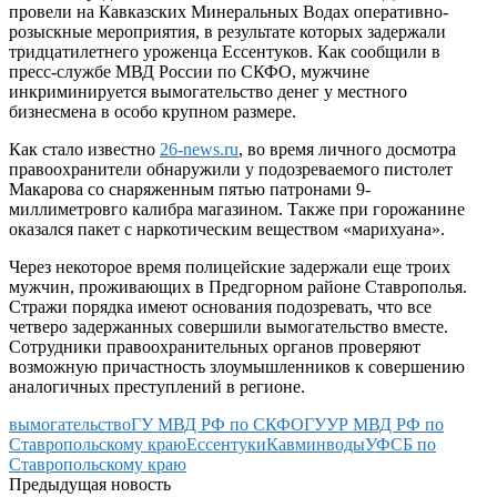
провели на Кавказских Минеральных Водах оперативно-
розыскные мероприятия, в результате которых задержали
тридцатилетнего уроженца Ессентуков. Как сообщили в
пресс-службе МВД России по СКФО, мужчине
инкриминируется вымогательство денег у местного
бизнесмена в особо крупном размере.
Как стало известно
26-news.ru
, во время личного досмотра
правоохранители обнаружили у подозреваемого пистолет
Макарова со снаряженным пятью патронами 9-
миллиметровго калибра магазином. Также при горожанине
оказался пакет с наркотическим веществом «марихуана».
Через некоторое время полицейские задержали еще троих
мужчин, проживающих в Предгорном районе Ставрополья.
Стражи порядка имеют основания подозревать, что все
четверо задержанных совершили вымогательство вместе.
Сотрудники правоохранительных органов проверяют
возможную причастность злоумышленников к совершению
аналогичных преступлений в регионе.
вымогательство
ГУ МВД РФ по СКФО
ГУУР МВД РФ по
Ставропольскому краю
Ессентуки
Кавминводы
УФСБ по
Ставропольскому краю
Предыдущая новость