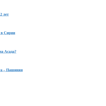
2 лет
 в Сирии
ма Асада?
та – Пашинян