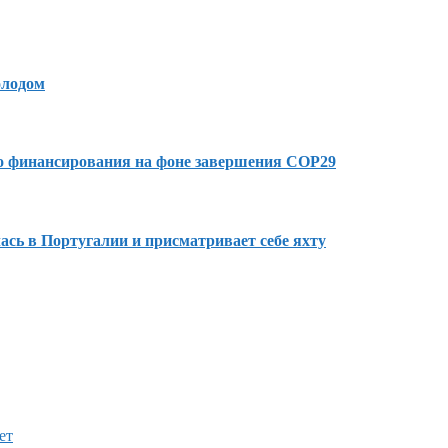
олодом
го финансирования на фоне завершения COP29
сь в Португалии и присматривает себе яхту
ет