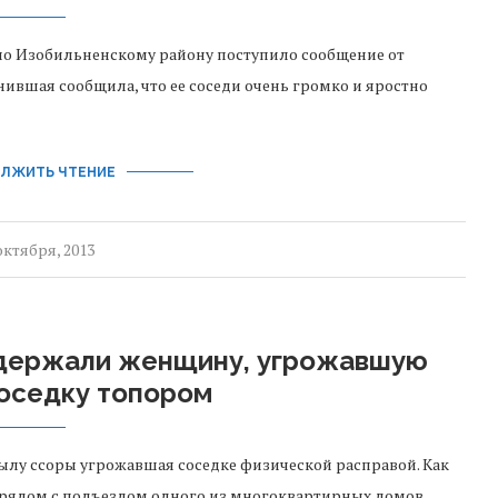
по Изобильненскому району поступило сообщение от
ившая сообщила, что ее соседи очень громко и яростно
ЛЖИТЬ ЧТЕНИЕ
октября, 2013
адержали женщину, угрожавшую
соседку топором
ылу ссоры угрожавшая соседке физической расправой. Как
рядом с подъездом одного из многоквартирных домов