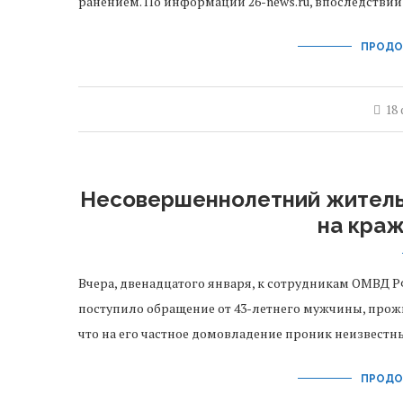
ранением. По информации 26-news.ru, впоследстви
ПРОДО
18
Несовершеннолетний житель
на кра
Вчера, двенадцатого января, к сотрудникам ОМВД 
поступило обращение от 43-летнего мужчины, прож
что на его частное домовладение проник неизвестн
ПРОДО