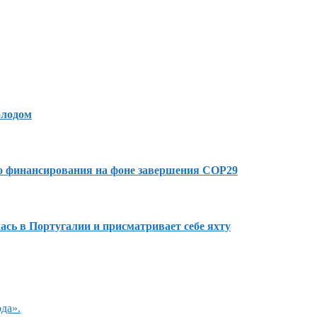
олодом
го финансирования на фоне завершения COP29
сь в Португалии и присматривает себе яхту
да».