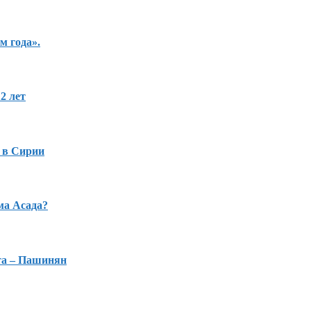
м года».
2 лет
 в Сирии
ма Асада?
та – Пашинян