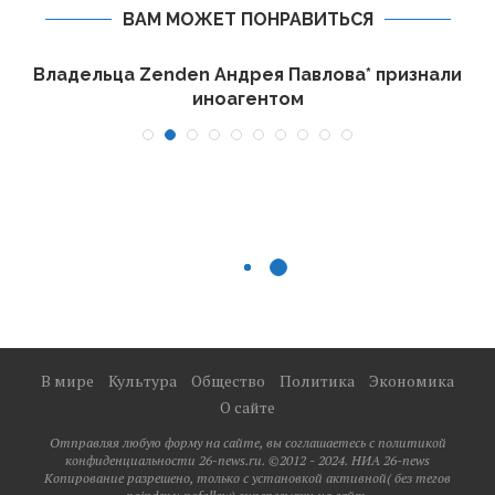
ВАМ МОЖЕТ ПОНРАВИТЬСЯ
П
Владельца Zenden Андрея Павлова* признали
иноагентом
В мире
Культура
Общество
Политика
Экономика
О сайте
Отправляя любую форму на сайте, вы соглашаетесь с политикой
конфиденциальности 26-news.ru. ©2012 - 2024. НИА 26-news
Копирование разрешено, только с установкой активной( без тегов