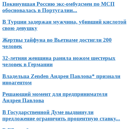
Покинувшая Россию экс-омбудсмен по МСП
обосновалась в Португалии...
В Турции задержан мужчина, убивший кислотой
свою девушку
Жертвы тайфуна во Вьетнаме достигли 200
человек
32-летняя женщина ранила ножом шестерых
человек в Германии
Владельца Zenden Андрея Павлова* признали
иноагентом
Решающий момент для предпринимателя
Андрея Павлова
В Государственной Думе выдвинули
предложение ограничить процентную ставку...