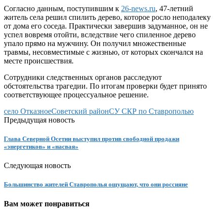
Согласно данным, поступившим к
26-news.ru
, 47-летний
житель села решил спилить дерево, которое росло неподалеку
от дома его соседа. Практически завершив задуманное, он не
успел вовремя отойти, вследствие чего спиленное дерево
упало прямо на мужчину. Он получил множественные
травмы, несовместимые с жизнью, от которых скончался на
месте происшествия.
Сотрудники следственных органов расследуют
обстоятельства трагедии. По итогам проверки будет принято
соответствующее процессуальное решение.
село Отказное
Советский район
СУ СКР по Ставрополью
Предыдущая новость
Глава Северной Осетии выступил против свободной продажи
«энергетиков» и «насвая»
Следующая новость
Большинство жителей Ставрополья ощущают, что они россияне
Вам может понравиться