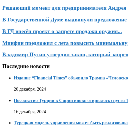
Решающий момент для предпринимателя Андрея
В Государственной Думе выдвинули предложение 
В ГД внесён проект о запрете продажи оружия...
Минфин предложил с лета повысить минимальную
Владимир Путин утвердил закон, который запрещ
Последние новости
Издание “Financial Times” объявило Трампа «Человеко
20 декабря, 2024
Посольство Турции в Сирии вновь открылось спустя 1
16 декабря, 2024
Турецкая модель управления может быть реализована