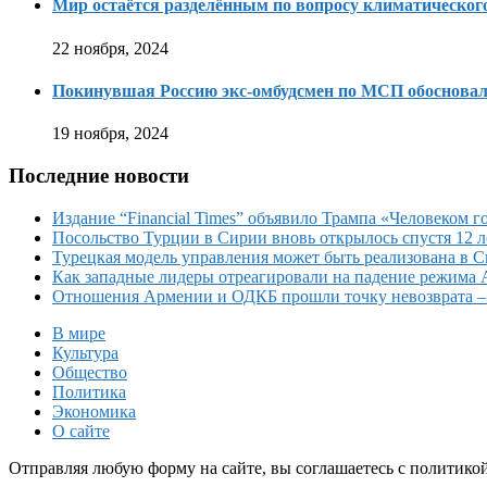
Мир остаётся разделённым по вопросу климатическо
22 ноября, 2024
Покинувшая Россию экс-омбудсмен по МСП обосновала
19 ноября, 2024
Последние новости
Издание “Financial Times” объявило Трампа «Человеком го
Посольство Турции в Сирии вновь открылось спустя 12 л
Турецкая модель управления может быть реализована в 
Как западные лидеры отреагировали на падение режима 
Отношения Армении и ОДКБ прошли точку невозврата 
В мире
Культура
Общество
Политика
Экономика
О сайте
Отправляя любую форму на сайте, вы соглашаетесь с политико