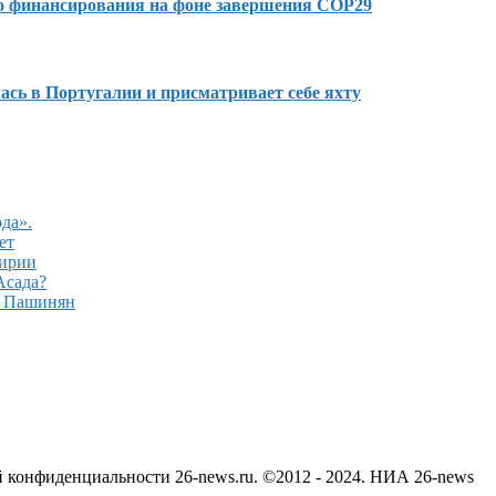
го финансирования на фоне завершения COP29
сь в Португалии и присматривает себе яхту
да».
ет
Сирии
Асада?
– Пашинян
й конфиденциальности 26-news.ru. ©2012 - 2024. НИА 26-news