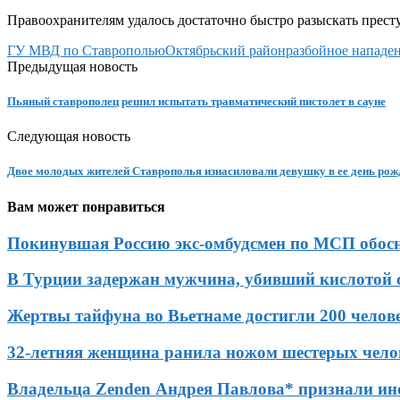
Правоохранителям удалось достаточно быстро разыскать престу
ГУ МВД по Ставрополью
Октябрьский район
разбойное нападе
Предыдущая новость
Пьяный ставрополец решил испытать травматический пистолет в сауне
Следующая новость
Двое молодых жителей Ставрополья изнасиловали девушку в ее день рож
Вам может понравиться
Покинувшая Россию экс-омбудсмен по МСП обосно
В Турции задержан мужчина, убивший кислотой 
Жертвы тайфуна во Вьетнаме достигли 200 челов
32-летняя женщина ранила ножом шестерых чело
Владельца Zenden Андрея Павлова* признали ин