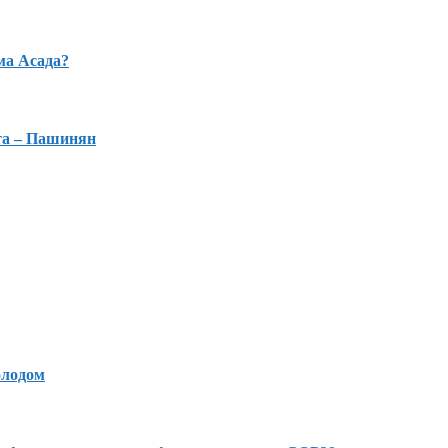
ма Асада?
та – Пашинян
олодом