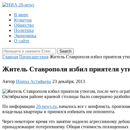
В мире
Культура
Общество
Политика
Экономика
О сайте
Главная
Происшествия
Житель Ставрополя избил приятеля утюг
Житель Ставрополя избил приятеля утюг
Автор
Ирина Астафьева
23 декабря, 2013
Октябрьском районе краевой столицы было совершено разбойно
По информации
26-news.ru
, началось все с конфликта, произо
владельца квартиры и принялся избивать им оппонента.
Через некоторое время это занятие надоело агрессивному дебош
принадлежащие потерпевшему. Общая стоимость похищенных ве