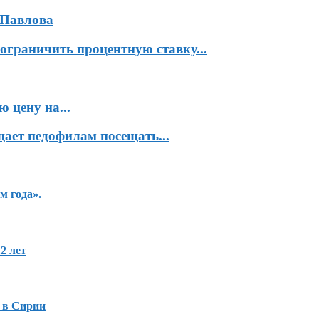
 Павлова
ограничить процентную ставку...
 цену на...
ает педофилам посещать...
м года».
2 лет
 в Сирии