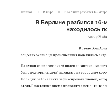
Главная
В мире
В Берлине разбился 16-мет
В Берлине разбился 16-
находилось п
Автор
Май
В отеле Dom Aqua
соцсетях очевидцы происшествия поделились виде
На одной из видеозаписей виден гигантский масшта
было полторы тысячи) вылилась на городские дороги
Полиция района также зафиксировала хлопок, кото
отеля. В настоящее время проводятся ремонтные ра