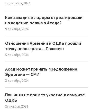
12 декабря, 2024
Как западные лидеры отреагировали
на падение режима Асада?
9 декабря, 2024
Отношения Армении и ОДКБ прошли
точку невозврата – Пашинян
5 декабря, 2024
Асад может принять предложение
Эрдогана — СМИ
2 декабря, 2024
Казахстан планирует
Владельца Zenden Андр
отратить на референдум по
Павлова* признали иноаге
Пашинян не примет участие в саммите
АЭС 32,1...
ОДКБ
28 ноября, 2024