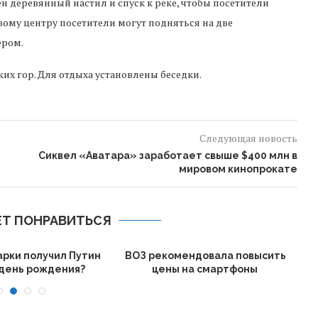
н деревянный настил и спуск к реке, чтобы посетители
вому центру посетители могут подняться на две
ером.
ких гор. Для отдыха установлены беседки.
Следующая новость
Сиквел «Аватара» заработает свыше $400 млн в
мировом кинопрокате
Т ПОНРАВИТЬСЯ
арки получил Путин
ВОЗ рекомендовала повысить
 день рождения?
цены на смартфоны
п