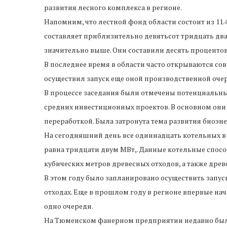
развития лесного комплекса в регионе.
Напомним, что лестной фонд области состоит из 11.4
составляет приблизительно девятьсот тридцать два
значительно выше. Они составили десять процентов 
В последнее время в области часто открываются с
осуществил запуск еще оной производственной оче
В процессе заседания были отмечены потенциальны
средних инвестиционных проектов. В основном они 
переработкой. Была затронута тема развития биоэн
На сегодняшний день все одиннадцать котельных в 
равна тридцати двум МВт,. Данные котельные спо
кубических метров древесных отходов, а также древ
В этом году было запланировано осуществить запу
отходах. Еще в прошлом году в регионе впервые нач
одно очереди.
На Тюменском фанерном предприятии недавно была