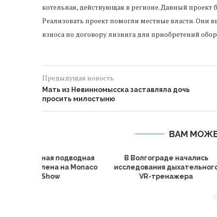
котельная, действующая в регионе. Данный проект 
Реализовать проект помогли местные власти. Они в
взноса по договору лизинга для приобретений обо
Предыдущая новость
Мать из Невинномысска заставляла дочь
просить милостыню
ВАМ МОЖЕ
чались
В России представлен
В ТПУ разр
тельного
полностью отечественный
получения
ра
симулятор полета
беспилотника