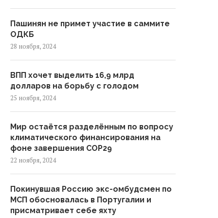
Пашинян не примет участие в саммите
ОДКБ
28 ноября, 2024
ВПП хочет выделить 16,9 млрд
долларов на борьбу с голодом
25 ноября, 2024
Мир остаётся разделённым по вопросу
климатического финансирования на
фоне завершения COP29
Состоялась 33-я церемония
Российские полярники бу
22 ноября, 2024
вручения Шнобелевской
изучать магнитный полюс
премии
Якутии
Покинувшая Россию экс-омбудсмен по
МСП обосновалась в Португалии и
присматривает себе яхту