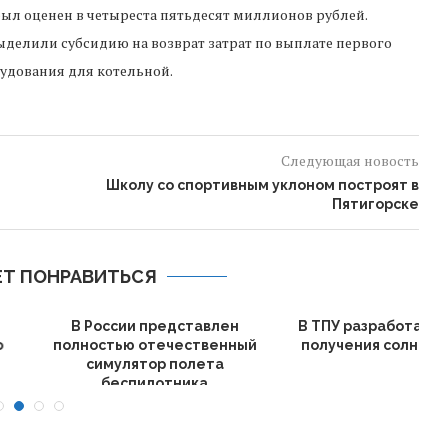
был оценен в четыреста пятьдесят миллионов рублей.
ыделили субсидию на возврат затрат по выплате первого
рудования для котельной.
Следующая новость
Школу со спортивным уклоном построят в
Пятигорске
Т ПОНРАВИТЬСЯ
аботан новый метод
Анализ ДНК древесины
 солнечной энергии
поможет выявить незаконную
вырубку леса