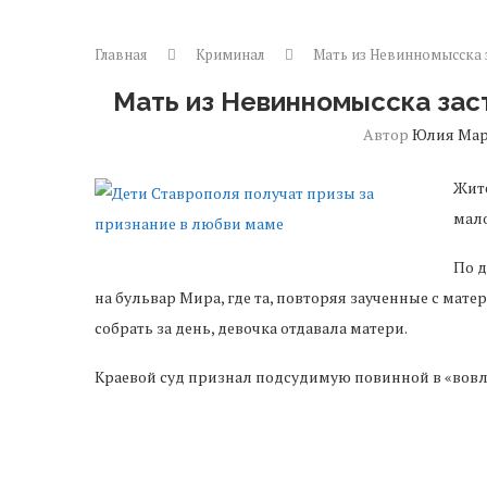
Главная
Криминал
Мать из Невинномысска 
Мать из Невинномысска зас
Автор
Юлия Ма
Жит
мал
По 
на бульвар Мира, где та, повторяя заученные с матер
собрать за день, девочка отдавала матери.
Краевой суд признал подсудимую повинной в «вовл
попрошайничеством» и в наказание осудил ее условн