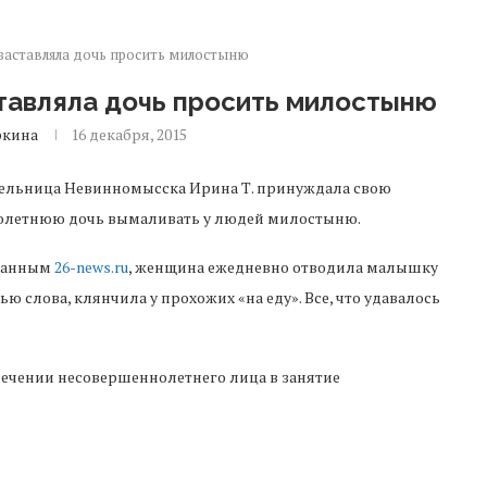
заставляла дочь просить милостыню
тавляла дочь просить милостыню
ркина
16 декабря, 2015
ельница Невинномысска Ирина Т. принуждала свою
олетнюю дочь вымаливать у людей милостыню.
данным
26-news.ru
, женщина ежедневно отводила малышку
ью слова, клянчила у прохожих «на еду». Все, что удавалось
ечении несовершеннолетнего лица в занятие
о на два года.