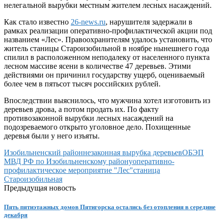
нелегальной вырубки местным жителем лесных насаждений.
Как стало известно
26-news.ru
, нарушителя задержали в
рамках реализации оперативно-профилактической акции под
названием «Лес». Правоохранителям удалось установить, что
житель станицы Староизобильной в ноябре нынешнего года
спилил в расположенном неподалеку от населенного пункта
лесном массиве ясени в количестве 47 деревьев. Этими
действиями он причинил государству ущерб, оцениваемый
более чем в пятьсот тысяч российских рублей.
Впоследствии выяснилось, что мужчина хотел изготовить из
деревьев дрова, а потом продать их. По факту
противозаконной вырубки лесных насаждений на
подозреваемого открыто уголовное дело. Похищенные
деревья были у него изъяты.
Изобильненский район
незаконная вырубка деревьев
ОБЭП
МВД РФ по Изобильненскому району
оперативно-
профилактическое мероприятие "Лес"
станица
Староизобильная
Предыдущая новость
Пять пятиэтажных домов Пятигорска остались без отопления в середине
декабря