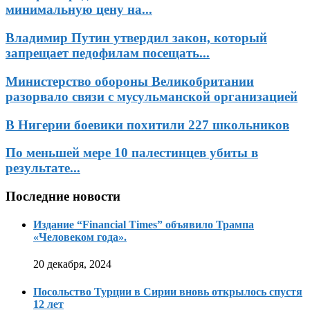
минимальную цену на...
Владимир Путин утвердил закон, который
запрещает педофилам посещать...
Министерство обороны Великобритании
разорвало связи с мусульманской организацией
В Нигерии боевики похитили 227 школьников
По меньшей мере 10 палестинцев убиты в
результате...
Последние новости
Издание “Financial Times” объявило Трампа
«Человеком года».
20 декабря, 2024
Посольство Турции в Сирии вновь открылось спустя
12 лет