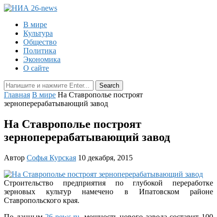
В мире
Культура
Общество
Политика
Экономика
О сайте
Главная
В мире
На Ставрополье построят
зерноперерабатывающий завод
На Ставрополье построят
зерноперерабатывающий завод
Автор
Софья Курская
10 декабря, 2015
Строительство предприятия по глубокой переработке
зерновых культур намечено в Ипатовском районе
Ставропольского края.
По данным
26-news.ru
, мощность нового завода составит 100