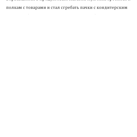
полкам с товарами и стал сгребать пачки с кондитерским
маком. Собрав стоявшую продукцию он убежал прочь,
сообщает портал 1777.ru со ссылкой на собственный
источник в правоохранительных органах.
Спустя некоторое время полицейские задержали
грабителя, который уже дал признательные показания.
Однако пояснить для чего ему понадобилось такое
количество кондитерского мака, мужчина не смог.
В отношении подозреваемого возбуждено уголовное дело
по факту кражи.
Источник: kmv.gorodskoitelegraf.ru
МАК
ОГРАБЛЕНИЕ
СТАВРОПОЛЬЕ