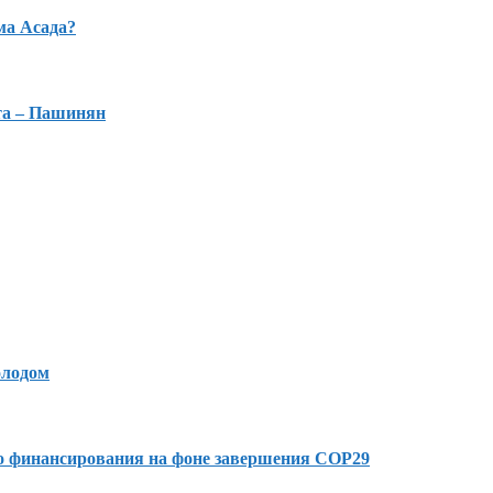
ма Асада?
та – Пашинян
олодом
го финансирования на фоне завершения COP29