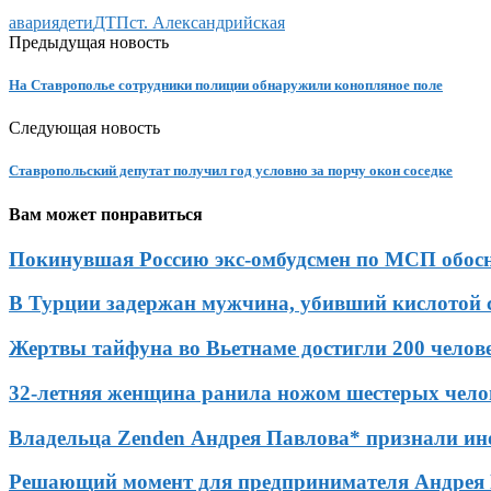
авария
дети
ДТП
ст. Александрийская
Предыдущая новость
На Ставрополье сотрудники полиции обнаружили конопляное поле
Следующая новость
Ставропольский депутат получил год условно за порчу окон соседке
Вам может понравиться
Покинувшая Россию экс-омбудсмен по МСП обосно
В Турции задержан мужчина, убивший кислотой 
Жертвы тайфуна во Вьетнаме достигли 200 челов
32-летняя женщина ранила ножом шестерых чело
Владельца Zenden Андрея Павлова* признали ин
Решающий момент для предпринимателя Андрея