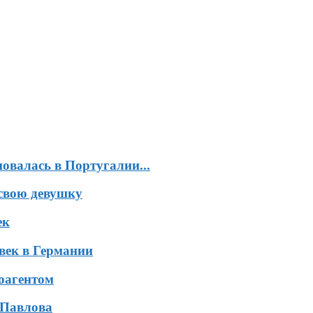
валась в Португалии...
свою девушку
ек
век в Германии
оагентом
 Павлова