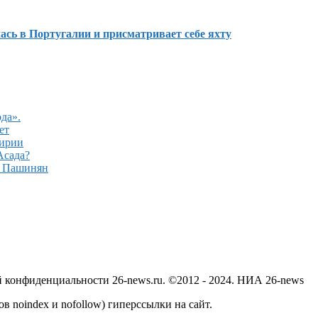
сь в Португалии и присматривает себе яхту
да».
ет
Сирии
Асада?
– Пашинян
й конфиденциальности 26-news.ru. ©2012 - 2024. НИА 26-news
в noindex и nofollow) гиперссылки на сайт.