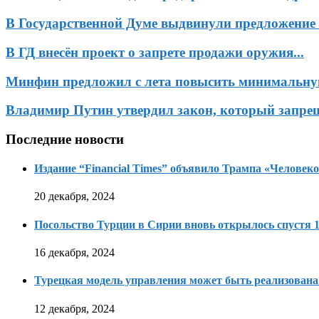
В Государственной Думе выдвинули предложение 
В ГД внесён проект о запрете продажи оружия...
Минфин предложил с лета повысить минимальную
Владимир Путин утвердил закон, который запрещ
Последние новости
Издание “Financial Times” объявило Трампа «Человеко
20 декабря, 2024
Посольство Турции в Сирии вновь открылось спустя 1
16 декабря, 2024
Турецкая модель управления может быть реализована
12 декабря, 2024