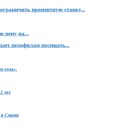
ограничить процентную ставку...
 цену на...
ает педофилам посещать...
м года».
2 лет
 в Сирии