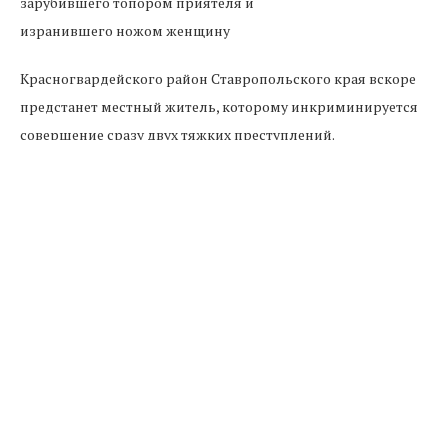
Красногвардейского район Ставропольского края вскоре
предстанет местный житель, которому инкриминируется
совершение сразу двух тяжких преступлений.
Как сообщила Елена Гришко, помощник руководителя
Управления СКР по Ставрополью, происшествие имело
место быть в январе 2013-го года на территории села
Ладовская Балка. Двое разнорабочих поссорились по
причине того, что один запретил другому пьянствовать.
Решив отстоять свое право на злоупотребление алкоголем,
мужчина нанес своему оппоненту двенадцать ударов
топором по голове. Потерпевший получил несовместимые
с жизнью ранения и скончался на месте происшествия.