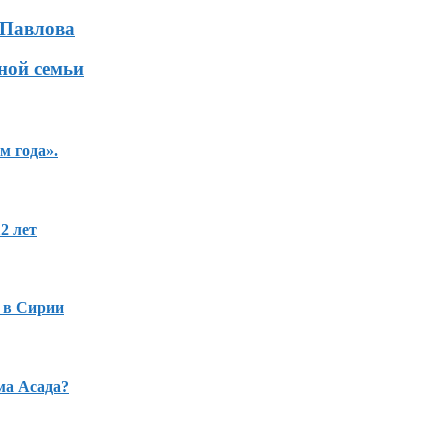
 Павлова
ной семьи
м года».
2 лет
 в Сирии
ма Асада?