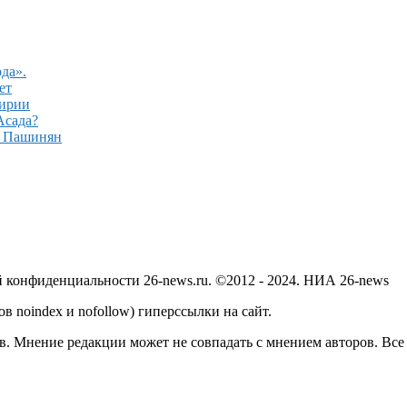
да».
ет
Сирии
Асада?
– Пашинян
й конфиденциальности 26-news.ru. ©2012 - 2024. НИА 26-news
в noindex и nofollow) гиперссылки на сайт.
в. Мнение редакции может не совпадать с мнением авторов. Все