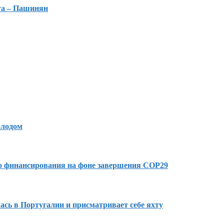
та – Пашинян
олодом
го финансирования на фоне завершения COP29
сь в Португалии и присматривает себе яхту