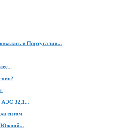
а
валась в Португалии...
ее...
ения?
ны
АЭС 32,1...
оагентом
 Южной...