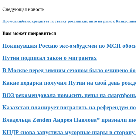
Следующая новость
Промсвязьбанк кредитует поставку российских авто на рынок Казахстан
Вам может понравиться
Покинувшая Россию экс-омбудсмен по МСП обосно
Путин подписал закон о мигрантах
В Москве перед зимним сезоном было очищено бол
Какие подарки получил Путин на свой день рожд
ВОЗ рекомендовала повысить цены на смартфо
Казахстан планирует потратить на референдум по 
Владельца Zenden Андрея Павлова* признали ин
КНДР снова запустила мусорные шары в сторону