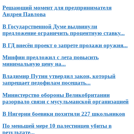
Решающий момент для предпринимателя
Андрея Павлова
В Государственной Думе выдвинули
предложение ограничить процентную ставку...
В ГД внесён проект о запрете продажи оружия...
Минфин предложил с лета повысить
минимальную цену на...
Владимир Путин утвердил закон, который
запрещает педофилам посещать...
Министерство обороны Великобритании
разорвало связи с мусульманской организацией
В Нигерии боевики похитили 227 школьников
По меньшей мере 10 палестинцев убиты в
результате...