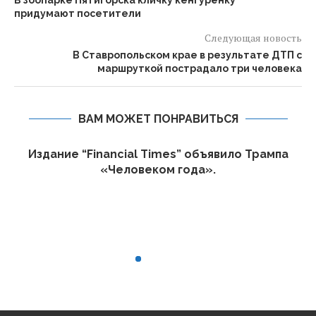
В зоопарке Пятигорска кличку кенгурёнку
придумают посетители
Следующая новость
В Ставропольском крае в результате ДТП с
маршруткой пострадало три человека
ВАМ МОЖЕТ ПОНРАВИТЬСЯ
Издание “Financial Times” объявило Трампа
«Человеком года».