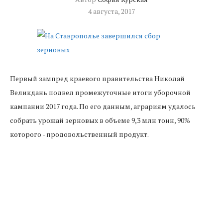
4 августа, 2017
Первый зампред краевого правительства Николай
Великдань подвел промежуточные итоги уборочной
кампании 2017 года. По его данным, аграриям удалось
собрать урожай зерновых в объеме 9,3 млн тонн, 90%
которого - продовольственный продукт.
Озвученные цифры вполне соответствуют прошлогоднему
показателю, несмотря на то, что прошедшие в мае сильные
осадки на территории Ставрополья заставили аграриев
сомневаться в достойном результате по сбору урожая.
По словам Великданя, далее сельхозрабочие приступят к