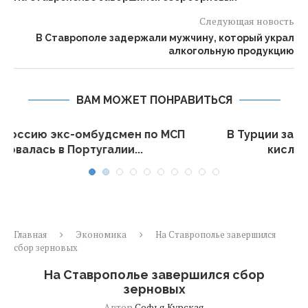
Следующая новость
В Ставрополе задержали мужчину, который украл
алкогольную продукцию
ВАМ МОЖЕТ ПОНРАВИТЬСЯ
П
В Турции задержан мужчина, убивший
кислотой свою девушку
Главная
Экономика
На Ставрополье завершился
сбор зерновых
На Ставрополье завершился сбор
зерновых
Автор
Софья Курская