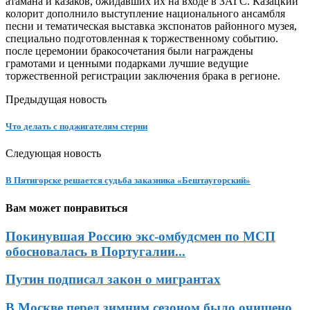
атамана и казаков, ожидавших их на входе в ЗАГС. Казацкий
колорит дополнило выступление национального ансамбля
песни и тематическая выставка экспонатов районного музея,
специально подготовленная к торжественному событию.
после церемонии бракосочетания были награждены
грамотами и ценными подарками лучшие ведущие
торжественной регистрации заключения брака в регионе.
Предыдущая новость
Что делать с поджигателям стерни
Следующая новость
В Пятигорске решается судьба заказника «Бештаугорский»
Вам может понравиться
Покинувшая Россию экс-омбудсмен по МСП
обосновалась в Португалии...
Путин подписал закон о мигрантах
В Москве перед зимним сезоном было очищено