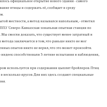
оялось официальное открытие нового здания - самого
ание птицы и содержать её, сообщает в среду
м.
той местности, а метод назывался напольным, - отметил
ППЗ "Северо-Кавказская зональная опытная станция по
. Мы смогли доказать, что существует менее затратный и
 метода заключается в том, что раньше никто не мог
енных опытов никто не верил, что это может произойти.
индеек способствовали 3-летние испытания и наблюдения,
ором используется при содержании цыплят бройлеров. Птиц
в несколько ярусов. Для них здесь создают специальные
ния.