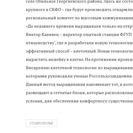
селе Обильное Георгиевского района. Здесь же сост
крупного в СКФО – где будут производить откармлив
региональный комитет по массовым коммуникация
«До недавнего времени выращивали только на откры
Виктор Канивец – директор опытной станции ФГУП 
птицеводству", где и разработали новую технологию
эффективный способ – клеточный. Новая технология
вырастить индейку в клетке. На протяжении провед
Внедрению клеточной технологии по выращиванию 
которыми руководили ученые Россельхозакадемии.
Данный метод выращивания напоминает тот, в кот
размещают в сетчатые блоки, которые расположены 
условия, для обеспечения комфортного существова
СТАВРОПОЛЬЕ