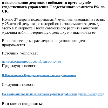
изнасиловании девушки, сообщают в пресс-службе
следственного управления Следственного комитета РФ по
СК.
Ночью 27 апреля подозреваемый мужчина находился в гостях
у 25-летней девушки, с которой он познакомился за день до
этого в Интернете. После совместного распития алкоголя
мужчина избил потерпевшую девушку и изнасиловал ее.
В настоящее время расследование уголовного дела
продолжается.
Источник: vechorka.ru
изнасилование
соцсети
Ставрополье
Предыдущая новость
В Пятигорске «Приора» врезалась в стену магазина
Следующая новость
На Ставрополье на полмиллиона рублей ограблен водитель-экспедитор
Вам может понравиться