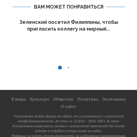
ВАМ МОЖЕТ ПОНРАВИТЬСЯ
Зеленский посетил Филиппины, чтобы
пригласить коллегу на мирный...
В мире
Культура
Общество
Политика
Экономика
О сайте
Отправляя любую форму на сайте, вы соглашаетесь с политикой
конфиденциальности 26-news.ru. ©2012 - 2024. НИА 26-news
Копирование разрешено, только с установкой активной( без тегов
noindex и nofollow) гиперссылки на сайт.
Редакция не несет ответственности за содержание комментариев.