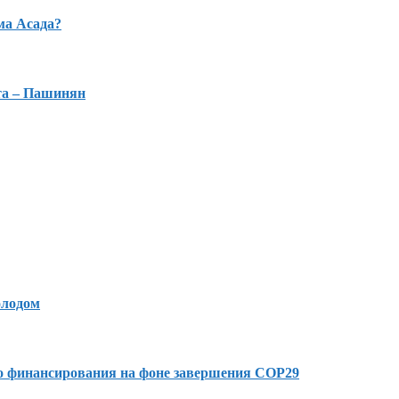
ма Асада?
та – Пашинян
олодом
го финансирования на фоне завершения COP29