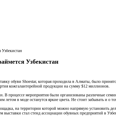
я Узбекистан
 займется Узбекистан
вку обуви Shoestar, которая проходила в Алматы, было принято
партия кожгалантерейной продукции на сумму $12 миллионов.
ан. В процессе мероприятия были организованы различные семин
м летом в моде останутся яркие цвета. Не стоит забывать и о том
площадка, на территории которой можно напрямую установить д
 выставки стал стенд ассоциации обувных предприятий в Узбе