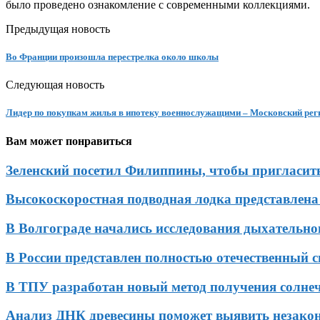
было проведено ознакомление с современными коллекциями.
Предыдущая новость
Во Франции произошла перестрелка около школы
Следующая новость
Лидер по покупкам жилья в ипотеку военнослужащими – Московский рег
Вам может понравиться
Зеленский посетил Филиппины, чтобы пригласить
Высокоскоростная подводная лодка представлена
В Волгограде начались исследования дыхательн
В России представлен полностью отечественный 
В ТПУ разработан новый метод получения солне
Анализ ДНК древесины поможет выявить незако