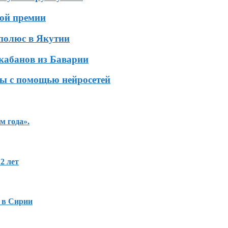
кой премии
 полюс в Якутии
кабанов из Баварии
ы с помощью нейросетей
м года».
2 лет
 в Сирии