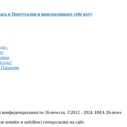
сь в Португалии и присматривает себе яхту
да».
ет
Сирии
Асада?
– Пашинян
й конфиденциальности 26-news.ru. ©2012 - 2024. НИА 26-news
в noindex и nofollow) гиперссылки на сайт.