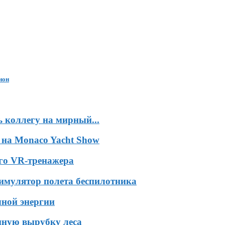
ион
 коллегу на мирный...
 на Monaco Yacht Show
ого VR-тренажера
симулятор полета беспилотника
чной энергии
нную вырубку леса