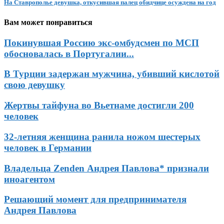
На Ставрополье девушка, откусившая палец обидчице осуждена на год
Вам может понравиться
Покинувшая Россию экс-омбудсмен по МСП
обосновалась в Португалии...
В Турции задержан мужчина, убивший кислотой
свою девушку
Жертвы тайфуна во Вьетнаме достигли 200
человек
32-летняя женщина ранила ножом шестерых
человек в Германии
Владельца Zenden Андрея Павлова* признали
иноагентом
Решающий момент для предпринимателя
Андрея Павлова