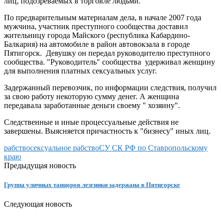
лиц, подозреваемых в торговле людьми.
По предварительным материалам дела, в начале 2007 года
мужчина, участник преступного сообщества доставил
жительницу города Майского (республика Кабардино-
Балкария) на автомобиле в район автовокзала в городе
Пятигорск. Девушку он передал руководителю преступного
сообщества. "Руководитель" сообщества удерживал женщину
для выполнения платных сексуальных услуг.
Задержанный перевозчик, по информации следствия, получил
за свою работу некоторую сумму денег. А женщина
передавала заработанные деньги своему " хозяину".
Следственные и иные процессуальные действия не
завершены. Выясняется причастность к "бизнесу" иных лиц.
рабство
сексуальное рабство
СУ СК РФ по Ставропольскому
краю
Предыдущая новость
Группа уличных танцоров лезгинки задержана в Пятигорске
Следующая новость