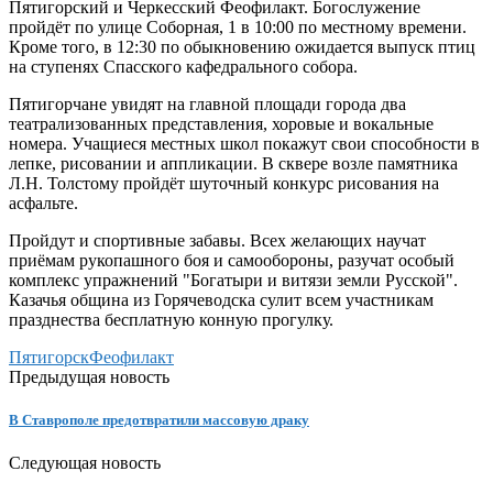
Пятигорский и Черкесский Феофилакт. Богослужение
пройдёт по улице Соборная, 1 в 10:00 по местному времени.
Кроме того, в 12:30 по обыкновению ожидается выпуск птиц
на ступенях Спасского кафедрального собора.
Пятигорчане увидят на главной площади города два
театрализованных представления, хоровые и вокальные
номера. Учащиеся местных школ покажут свои способности в
лепке, рисовании и аппликации. В сквере возле памятника
Л.Н. Толстому пройдёт шуточный конкурс рисования на
асфальте.
Пройдут и спортивные забавы. Всех желающих научат
приёмам рукопашного боя и самообороны, разучат особый
комплекс упражнений "Богатыри и витязи земли Русской".
Казачья община из Горячеводска сулит всем участникам
празднества бесплатную конную прогулку.
Пятигорск
Феофилакт
Предыдущая новость
В Ставрополе предотвратили массовую драку
Следующая новость