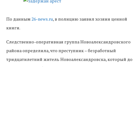
По данным
26-news.ru
, в полицию заявил хозяин ценной
книги.
Следственно-оперативная группа Новоалександровского
района определила, что преступник – безработный
тридцатилетний житель Новоалександровска, который до
пропажи книги был приглашен в гости к потерпевшему.
Именно во время пребывания в гостях, он похитил
представляющий историческую ценность «Ветхий Завет»,
напечатанный в 1869 году.
Подозреваемого задержали, возбуждено уголовное дело.
Книга отдана хозяину.