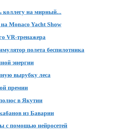
 коллегу на мирный...
 на Monaco Yacht Show
ого VR-тренажера
симулятор полета беспилотника
чной энергии
нную вырубку леса
кой премии
 полюс в Якутии
кабанов из Баварии
ы с помощью нейросетей