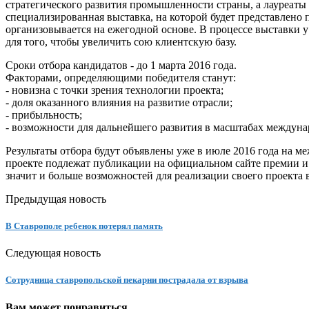
стратегического развития промышленности страны, а лауреаты
специализированная выставка, на которой будет представлено
организовывается на ежегодной основе. В процессе выставки 
для того, чтобы увеличить сою клиентскую базу.
Сроки отбора кандидатов - до 1 марта 2016 года.
Факторами, определяющими победителя станут:
- новизна с точки зрения технологии проекта;
- доля оказанного влияния на развитие отрасли;
- прибыльность;
- возможности для дальнейшего развития в масштабах междуна
Результаты отбора будут объявлены уже в июле 2016 года на м
проекте подлежат публикации на официальном сайте премии и 
значит и больше возможностей для реализации своего проекта 
Предыдущая новость
В Ставрополе ребенок потерял память
Следующая новость
Сотрудница ставропольской пекарни пострадала от взрыва
Вам может понравиться