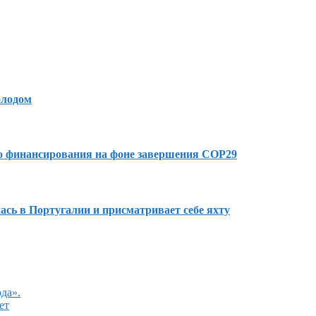
олодом
го финансирования на фоне завершения COP29
сь в Португалии и присматривает себе яхту
да».
ет