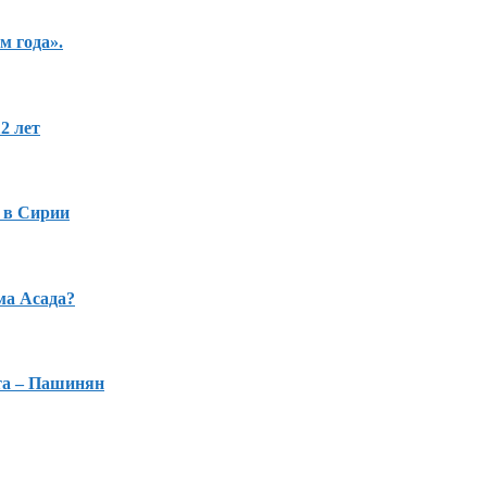
м года».
2 лет
 в Сирии
ма Асада?
та – Пашинян