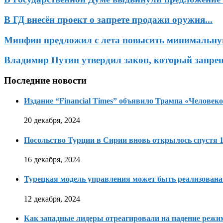
В ГД внесён проект о запрете продажи оружия...
Минфин предложил с лета повысить минимальную
Владимир Путин утвердил закон, который запрещ
Последние новости
Издание “Financial Times” объявило Трампа «Человеко
20 декабря, 2024
Посольство Турции в Сирии вновь открылось спустя 1
16 декабря, 2024
Турецкая модель управления может быть реализована
12 декабря, 2024
Как западные лидеры отреагировали на падение режи