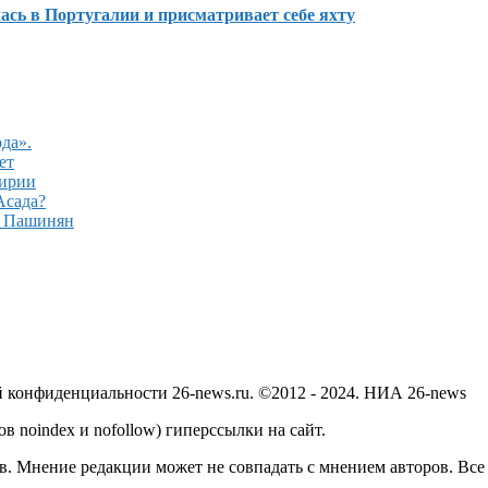
сь в Португалии и присматривает себе яхту
да».
ет
Сирии
Асада?
– Пашинян
й конфиденциальности 26-news.ru. ©2012 - 2024. НИА 26-news
в noindex и nofollow) гиперссылки на сайт.
в. Мнение редакции может не совпадать с мнением авторов. Все