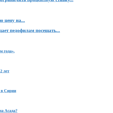
 цену на...
ает педофилам посещать...
м года».
2 лет
 в Сирии
ма Асада?