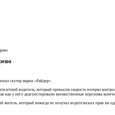
ерево
рево
попал скутер марки «Райдер».
атилетний водитель, который превысив скорость потерял контро
так как у него диагностировали множественные переломы конечн
ый житель, который никогда не получал водительских прав ни од