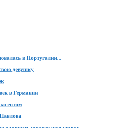
валась в Португалии...
свою девушку
ек
век в Германии
оагентом
 Павлова
ограничить процентную ставку...