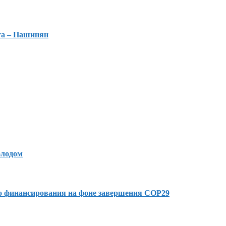
та – Пашинян
олодом
го финансирования на фоне завершения COP29