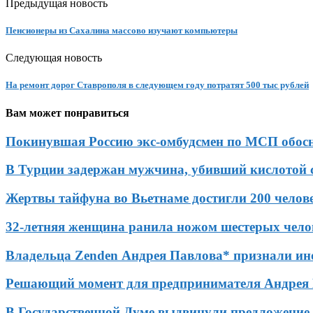
Предыдущая новость
Пенсионеры из Сахалина массово изучают компьютеры
Следующая новость
На ремонт дорог Ставрополя в следующем году потратят 500 тыс рублей
Вам может понравиться
Покинувшая Россию экс-омбудсмен по МСП обосно
В Турции задержан мужчина, убивший кислотой 
Жертвы тайфуна во Вьетнаме достигли 200 челов
32-летняя женщина ранила ножом шестерых чело
Владельца Zenden Андрея Павлова* признали ин
Решающий момент для предпринимателя Андрея
В Государственной Думе выдвинули предложение 