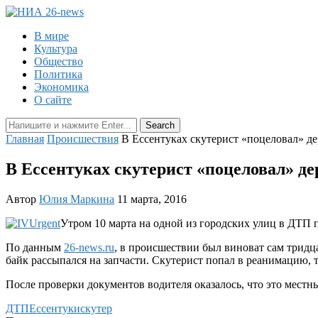
В мире
Культура
Общество
Политика
Экономика
О сайте
Главная
Происшествия
В Ессентуках скутерист «поцеловал» д
В Ессентуках скутерист «поцеловал» де
Автор
Юлия Маркина
11 марта, 2016
Утром 10 марта на одной из городских улиц в ДТП 
По данным
26-news.ru
, в происшествии был виноват сам тридц
байк рассыпался на запчасти. Скутерист попал в реанимацию, 
После проверки документов водителя оказалось, что это местн
ДТП
Ессентуки
скутер