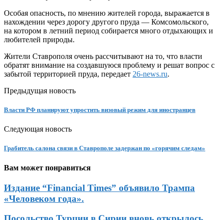
Особая опасность, по мнению жителей города, выражается в
нахождении через дорогу другого пруда — Комсомольского,
на котором в летний период собирается много отдыхающих и
любителей природы.
Жители Ставрополя очень рассчитывают на то, что власти
обратят внимание на создавшуюся проблему и решат вопрос с
забытой территорией пруда, передает
26-news.ru
.
Предыдущая новость
Власти РФ планируют упростить визовый режим для иностранцев
Следующая новость
Грабитель салона связи в Ставрополе задержан по «горячим следам»
Вам может понравиться
Издание “Financial Times” объявило Трампа
«Человеком года».
Посольство Турции в Сирии вновь открылось