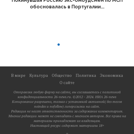
Покинувшая Россию экс-омбудсмен по МСП
обосновалась в Португалии...
В мире
Культура
Общество
Политика
Экономика
О сайте
Отправляя любую форму на сайте, вы соглашаетесь с политикой
конфиденциальности 26-news.ru. ©2012 - 2024. НИА 26-news
Копирование разрешено, только с установкой активной( без тегов
noindex и nofollow) гиперссылки на сайт.
Редакция не несет ответственности за содержание комментариев.
Мнение редакции может не совпадать с мнением авторов. Все права на
материалы принадлежат их владельцам.
Настоящий ресурс содержит материалы 18+