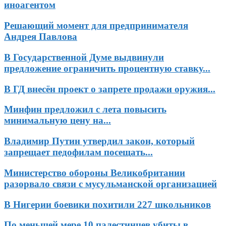
иноагентом
Решающий момент для предпринимателя
Андрея Павлова
В Государственной Думе выдвинули
предложение ограничить процентную ставку...
В ГД внесён проект о запрете продажи оружия...
Минфин предложил с лета повысить
минимальную цену на...
Владимир Путин утвердил закон, который
запрещает педофилам посещать...
Министерство обороны Великобритании
разорвало связи с мусульманской организацией
В Нигерии боевики похитили 227 школьников
По меньшей мере 10 палестинцев убиты в