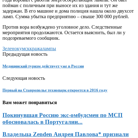
пойман с поличным при выносе их из здания и тут же
задержан. В его машине и дома полиция нашла около двухсот
ламп. Сумма убытка предприятию – свыше 300 000 рублей.
Против вора возбуждено уголовное дело. Следственные
мероприятия продолжаются. Остается выяснить, был ли у
подозреваемого сообщник.
Зеленокумск
кража
лампы
Предыдущая новость
Медицинский туризм действует уже в России
Следующая новость
Первый на Ставрополье технопарк откроется в 2016 году
Вам может понравиться
Покинувшая Россию экс-омбудсмен по МСП
обосновалась в Португалии...
Владельца Zenden Андрея Павлова* признали