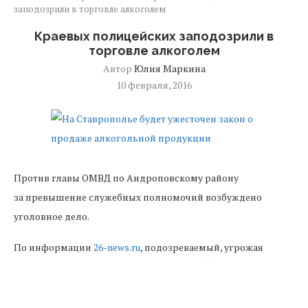
заподозрили в торговле алкоголем
Краевых полицейских заподозрили в
торговле алкоголем
Автор
Юлия Маркина
10 февраля, 2016
Против главы ОМВД по Андроповскому району
за превышение служебных полномочий возбуждено
уголовное дело.
По информации
26-news.ru
, подозреваемый, угрожая
сокращением своему подчиненному, в обязанности
которого входило хранение вещдоков, приказал продать
алкоголь, изъятый во время проверок. Затем даже сам