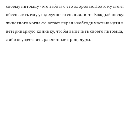
своему питомцу - это забота о его здоровье. Поэтому стоит
обеспечить ему уход лучшего специалиста. Каждый опекун
животного когда-то встает перед необходимостью идти в
ветеринарную клинику, чтобы вылечить своего питомца,
либо осуществить различные процедуры.
Специалист знает, какие симптомы должны вызвать у
владельца обоснованные опасения и в случае сомнений по
телефону объяснить, что с вашим питомцем происходит.
Хороший ветеринар должен быть внимательным, когда
речь идет о здоровье животного. Конечно, все в пределах
здравого смысла.
Ветеринарный врач должен обходиться с каждым своим
пациентом мягко и с уважением, так как речь идет о живом
существе, тем более, очень любимым своими хозяевами. Не
всегда можно присутствовать при процедурах, которые