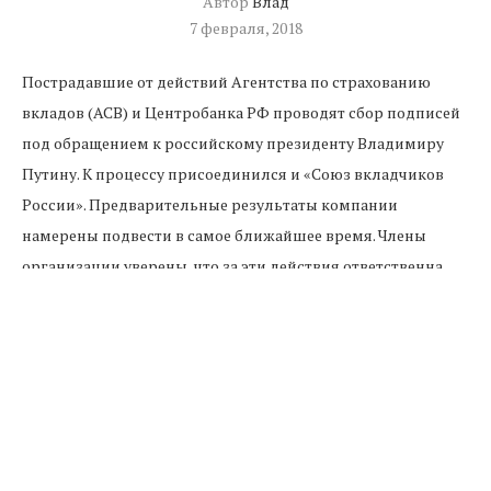
Автор
Влад
7 февраля, 2018
Пострадавшие от действий Агентства по страхованию
вкладов (АСВ) и Центробанка РФ проводят сбор подписей
под обращением к российскому президенту Владимиру
Путину. К процессу присоединился и «Союз вкладчиков
России». Предварительные результаты компании
намерены подвести в самое ближайшее время. Члены
организации уверены, что за эти действия ответственна
глава Банка России Эльвира Набиуллина.
По словам руководителя «Союза вкладчиков России»
Николая Николаева, организация расценивает действия
Агентства и контролирующего его Центробанка как такие,
что нарушают действующее законодательство. По этой
причине организация присоединилась к активному сбору