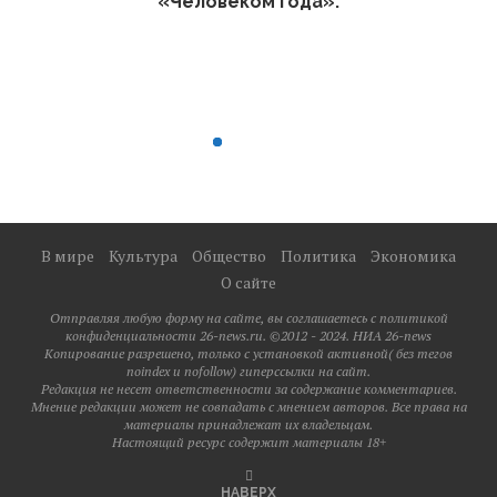
«Человеком года».
В мире
Культура
Общество
Политика
Экономика
О сайте
Отправляя любую форму на сайте, вы соглашаетесь с политикой
конфиденциальности 26-news.ru. ©2012 - 2024. НИА 26-news
Копирование разрешено, только с установкой активной( без тегов
noindex и nofollow) гиперссылки на сайт.
Редакция не несет ответственности за содержание комментариев.
Мнение редакции может не совпадать с мнением авторов. Все права на
материалы принадлежат их владельцам.
Настоящий ресурс содержит материалы 18+
НАВЕРХ