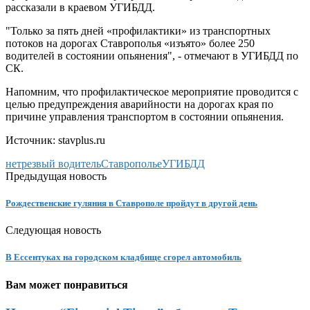
рассказали в краевом УГИБДД.
"Только за пять дней «профилактики» из транспортных
потоков на дорогах Ставрополья «изъято» более 250
водителей в состоянии опьянения", - отмечают в УГИБДД по
СК.
Напомним, что профилактическое мероприятие проводится с
целью предупреждения аварийности на дорогах края по
причине управления транспортом в состоянии опьянения.
Источник: stavplus.ru
нетрезвый водитель
Ставрополье
УГИБДД
Предыдущая новость
Рождественские гуляния в Ставрополе пройдут в другой день
Следующая новость
В Ессентуках на городском кладбище сгорел автомобиль
Вам может понравиться