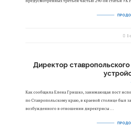
предусмотренных третьей частью 290-ой статьи УК 
ПРОДО
1 
Директор ставропольского 
устрой
Как сообщила Елена Гришко, занимающая пост исп
по Ставропольскому краю, в краевой столице был з
возбужденного в отношении директрисы …
ПРОДО