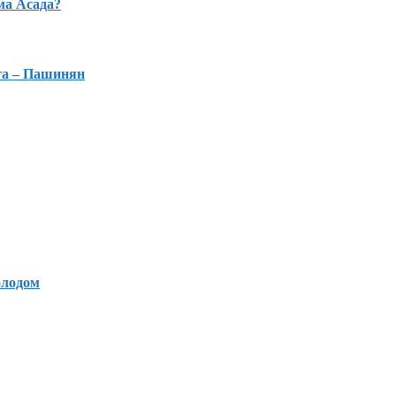
ма Асада?
та – Пашинян
олодом