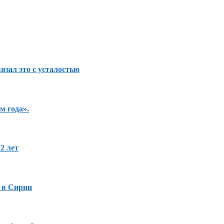
вязал это с усталостью
м года».
2 лет
 в Сирии