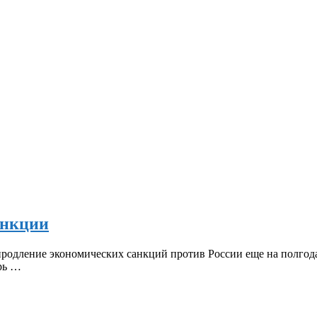
анкции
одление экономических санкций против России еще на полгода
ерь …