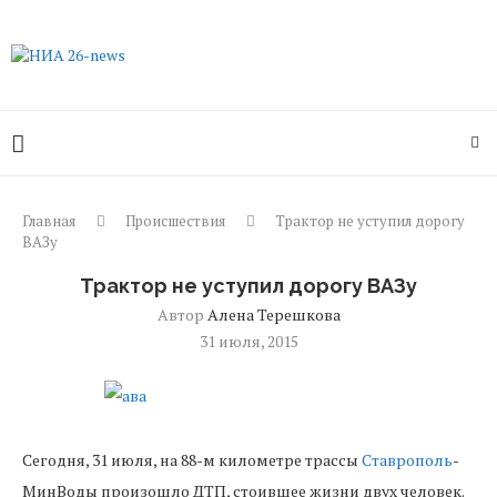
Главная
Происшествия
Трактор не уступил дорогу
ВАЗу
Трактор не уступил дорогу ВАЗу
Автор
Алена Терешкова
31 июля, 2015
Сегодня
,
31
июля
,
на
88
-
м
километре
трассы
Ставрополь
-
МинВоды
произошло
ДТП
,
стоившее
жизни
двух
человек
.