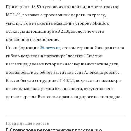
Примерно
в
16
:
30
в
условиях
полной
видимости
трактор
МТЗ
-
80
,
выезжая
с
проселочной
дороги
на
трассу
,
умудрился
не
заметить
ехавший
в
сторону
МинВод
легковую
автомашину
ВАЗ
2110
,
следствием
чего
произошло
столкновение
.
По
информации
26-news.ru
,
итогом
страшной
аварии
стала
гибель
водителя
и
пассажира
"
десятки
".
Еще
три
пассажира
,
двое
из
которых
-
несовершеннолетние
дети
,
доставлены
в
лечебное
заведение
села
Александровское
.
Как
сообщили
сотрудники
ГИБДД
,
водитель
и
пассажиры
не
использовали
ремни
безопасности
,
отсутствовали
детские
кресла
.
Виновник
драмы
на
дороге
не
пострадал
.
Предыдущая новость
В Ставрополе реконструируют подстанцию