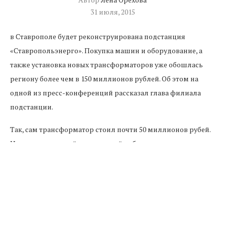
31 июля, 2015
в Ставрополе будет реконструирована подстанция
«Ставропольэнерго». Покупка машин и оборудование, а
также установка новых трансформаторов уже обошлась
региону более чем в 150 миллионов рублей. Об этом на
одной из пресс-конференций рассказал глава филиала
подстанции.
Так, сам трансформатор стоил почти 50 миллионов рубей.
Но, дл нормальной и слаженной работы всего комплекса
оборудования необходимо было поменять еще несколько
частей. Например, десятикиловольтные ячейки и кабели.
Вместе с установкой и наладкой трансформатора он встал
в 150 миллионов.