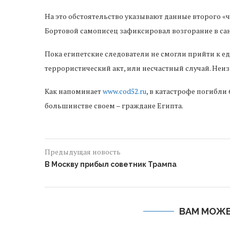
На это обстоятельство указывают данные второго «ч
Бортовой самописец зафиксировал возгорание в сан
Пока египетские следователи не смогли прийти к 
террористический акт, или несчастный случай. Неи
Как напоминает
www.cod52.ru
, в катастрофе погибли 
большинстве своем – граждане Египта.
Предыдущая новость
В Москву прибыл советник Трампа
ВАМ МОЖЕ