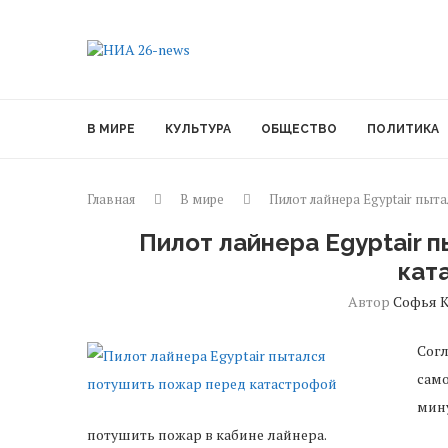
В МИРЕ
КУЛЬТУРА
ОБЩЕСТВО
ПОЛИТИКА
Главная
В мире
Пилот лайнера Egyptair пыт
Пилот лайнера Egyptair 
кат
Автор
Софья К
Сог
само
мин
потушить пожар в кабине лайнера.