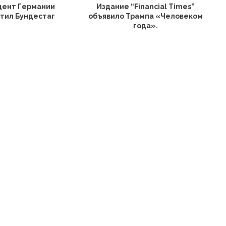
дент Германии
Издание “Financial Times”
тил Бундестаг
объявило Трампа «Человеком
года».