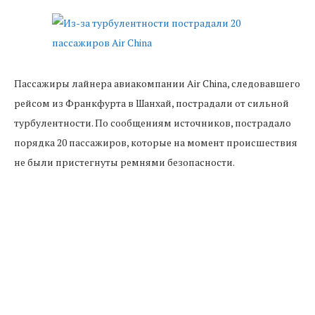
Пассажиры лайнера авиакомпании Air China, следовавшего
рейсом из Франкфурта в Шанхай, пострадали от сильной
турбулентности. По сообщениям источников, пострадало
порядка 20 пассажиров, которые на момент происшествия
не были пристегнуты ремнями безопасности.
По данным
26-news.ru
, из 13 мужчин и 4 женщин,
получивших травмы, одна пассажирка пострадала
довольно серьезно. Также в числе пострадавших
оказались и два человека пожилого возраста.
После произошедшего командир корабля сообщил
наземным службам о необходимости подготовки карет